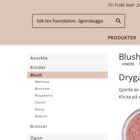
Fri frakt över 2
PRODUKTER
Blus
Ansikte
KINDER
Kinder
Dryga
Blush
Melrose
Gjorda av
Blossom
Raspberry
Klicka på 
Corall
Daisy
Auburn
Bronzer
Ögon