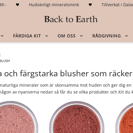
49:-
Hudvänligt mineralsmink
Tillverkat i Da
FÄRDIGA KIT
OM OSS
RÅDGIVNING
h
BLUSH
 och färgstarka blusher som räcker
 naturliga mineraler som är skonsamma mot huden och ger dig en f
någon av nyanserna nedan så får du se vilka produkter och Kit du k