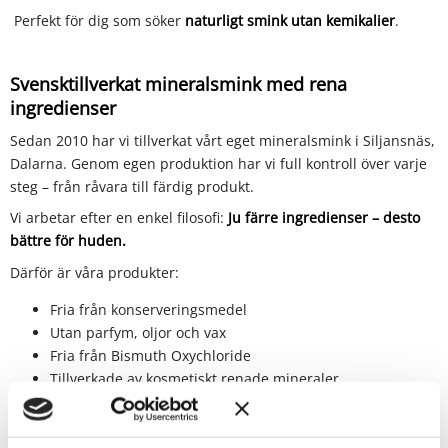
Perfekt för dig som söker
naturligt smink utan kemikalier
.
Svensktillverkat mineralsmink med rena
ingredienser
Sedan 2010 har vi tillverkat vårt eget mineralsmink i Siljansnäs,
Dalarna. Genom egen produktion har vi full kontroll över varje
steg – från råvara till färdig produkt.
Vi arbetar efter en enkel filosofi:
Ju färre ingredienser – desto
bättre för huden.
Därför är våra produkter:
Fria från konserveringsmedel
Utan parfym, oljor och vax
Fria från Bismuth Oxychloride
Tillverkade av kosmetiskt renade mineraler
Ett tryggt val för dig som vill ha
mineralsmink för känslig hud
.