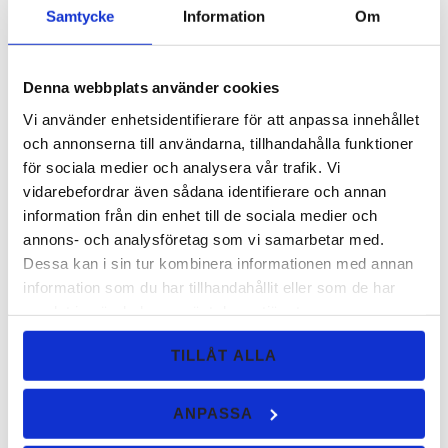
Samtycke
Information
Om
Skonsamt smink för känslig hud
Många av våra kunder väljer oss just för att de har:
Denna webbplats använder cookies
Känslig hud
Vi använder enhetsidentifierare för att anpassa innehållet
Acne eller problemhy
och annonserna till användarna, tillhandahålla funktioner
Reaktioner på traditionellt smink
för sociala medier och analysera vår trafik. Vi
Vårt mineralsmink är utvecklat för att vara
så skonsamt som
vidarebefordrar även sådana identifierare och annan
möjligt
, samtidigt som det ger ett snyggt och naturligt resultat.
information från din enhet till de sociala medier och
annons- och analysföretag som vi samarbetar med.
Dessa kan i sin tur kombinera informationen med annan
Hållbart mineralsmink – bättre för miljön
information som du har tillhandahållit eller som de har
Vi vill göra det enklare att välja hållbart smink.
samlat in när du har använt deras tjänster.
Därför erbjuder vi:
TILLÅT ALLA
Refillpåsar
– återanvänd dina burkar
Glasförpackningar – minska plastanvändning
ANPASSA
Veganska produkter – utan animaliska ingredienser
Sminkborstar i syntethår – skonsamt för både hud och