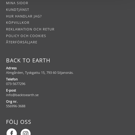
MINA SIDOR
KUNDTJÄNST
HUR HANDLAR JAG?
KÖPVILLKOR
REKLAMATION OCH RETUR
POLICY OCH COOKIES
ÅTERFÖRSÄLJARE
BACK TO EARTH
Adress
Almgården, Tyskgattu 15, 793 60 Siljansnäs.
Telefon
073-5677296
E-post
info@backtoearth.se
Org nr.
556996-3688
FÖLJ OSS