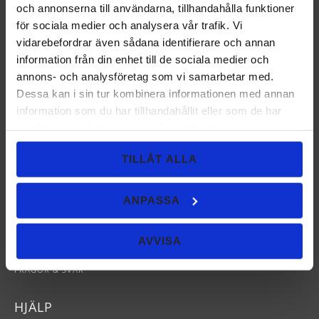
och annonserna till användarna, tillhandahålla funktioner
för sociala medier och analysera vår trafik. Vi
PRENUMERERA
vidarebefordrar även sådana identifierare och annan
Dina personuppgifter behandlas i enlighet med vår
information från din enhet till de sociala medier och
integritetspolicy
.
annons- och analysföretag som vi samarbetar med.
Dessa kan i sin tur kombinera informationen med annan
information som du har tillhandahållit eller som de har
samlat in när du har använt deras tjänster.
INFORMATION
TILLÅT ALLA
OM BACK TO EARTH
INGREDIENSER
ANPASSA
RÅDGIVNING
HUR SMINKAR MAN?
TIPS & RÅD
AVVISA
PROBLEMHY?
FRÅGOR & SVAR
HJÄLP