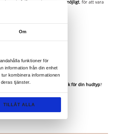
ink med så få ingredienser som möjligt
, för att vara
miljön.
je dag
Om
 att:
ht resultat
andahålla funktioner för
a på huden
n information från din enhet
a rätt mineralsmink?
 tur kombinera informationen
deras tjänster.
onlig rådgivning kring
mineralsmink för din hudtyp
?
 svarar oftast samma dag.
TILLÅT ALLA