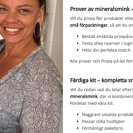
Prover av mineralsmink 
Vill du prova fler produkter el
små förpackningar
, så att du en
Beställ enskilda provpåsa
Testa olika nyanser i lu
Hitta din perfekta match
Alla prover och Prova-på-kit fi
Färdiga kit – kompletta sm
Vet du redan vad du letar efte
mineralsmink
, där vi kombiner
Fördelar med våra kit:
Noggrant utvalda produk
Passar olika hudtyper
Förmånligt paketpris