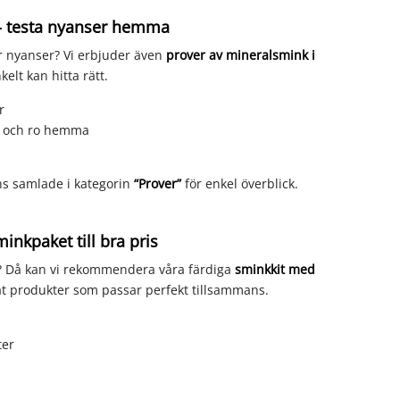
– testa nyanser hemma
ler nyanser? Vi erbjuder även
prover av mineralsmink i
kelt kan hitta rätt.
r
gn och ro hemma
nns samlade i kategorin
“Prover”
för enkel överblick.
inkpaket till bra pris
r? Då kan vi rekommendera våra färdiga
sminkkit med
at produkter som passar perfekt tillsammans.
ter