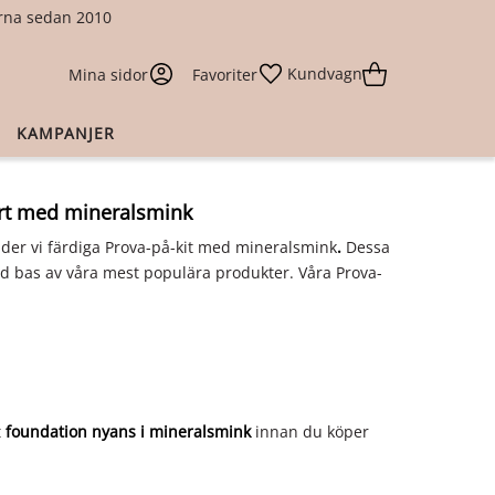
larna sedan 2010
Kundvagn
Mina sidor
Favoriter
KAMPANJER
tart med mineralsmink
uder vi färdiga
Prova-på-kit med mineralsmink
.
Dessa
ld bas av våra mest populära produkter. Våra Prova-
t
foundation nyans i mineralsmink
innan du köper