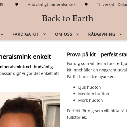
49:-
Hudvänligt mineralsmink
Tillverkat i Da
FÄRDIGA KIT
OM OSS
RÅDGIVNING
Prova-på-kit – perfekt s
ineralsmink enkelt
För dig som vill testa först erbj
 mineralsmink och hudvänlig
kit innehåller en noggrant utva
assar dig? Vi gör det enkelt att
På-Kit finns i tre nyanser:
Ljus hudton
Medium hudton
Mörk hudton
Perfekt för dig som vill hitta rät
fullstorlek.