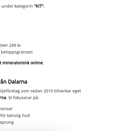
n under kategorin
“KIT”.
 över 249 kr
er beloppsgränsen
gt mineralsmink online
.
rån Dalarna
iljeföretag som sedan 2010 tillverkar eget
arna
. Vi fokuserar på:
dienser
för känslig hud
ursprung