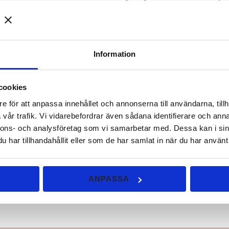
Vårt mål är att skapa
mineralsm
skonsamt mot både huden och 
En naturligare känsla var
Information
Våra produkter är framtagna för
Vara enkla att applicera
cookies
Ge ett naturligt och fräsc
e för att anpassa innehållet och annonserna till användarna, tillh
Kännas lätta och bekväm
vår trafik. Vi vidarebefordrar även sådana identifierare och anna
Behöver du hjälp att välj
nnons- och analysföretag som vi samarbetar med. Dessa kan i sin
har tillhandahållit eller som de har samlat in när du har använt 
Har du frågor eller vill ha pers
Tveka inte att kontakta oss – vi
Karin och Mats Eliasson
ANPASSA
Back to Earth