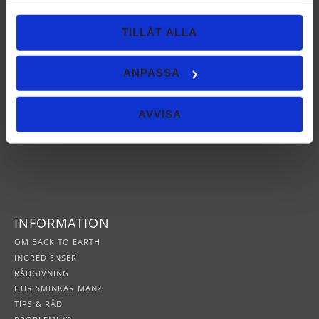
samlat in när du har använt deras tjänster.
NYHETSBREV
TILLÅT ALLA
ANPASSA
PRENUMERERA
AVVISA
Dina personuppgifter behandlas i enlighet med vår
integritetspolicy
.
INFORMATION
OM BACK TO EARTH
INGREDIENSER
RÅDGIVNING
HUR SMINKAR MAN?
TIPS & RÅD