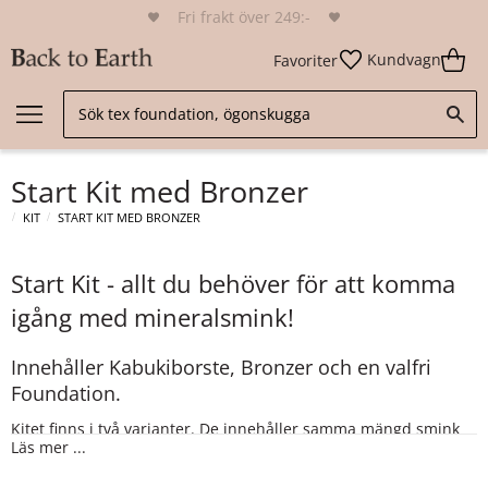
Fri frakt över 249:-
Kundvagn
Favoriter
Start Kit med Bronzer
KIT
START KIT MED BRONZER
Start Kit - allt du behöver för att komma
igång med mineralsmink!
Innehåller Kabukiborste, Bronzer och en valfri
Foundation.
Kitet finns i två varianter. De innehåller samma mängd smink
Läs mer ...
men levereras i två olika utföranden:
1) Förpackade i traditionella burkar.