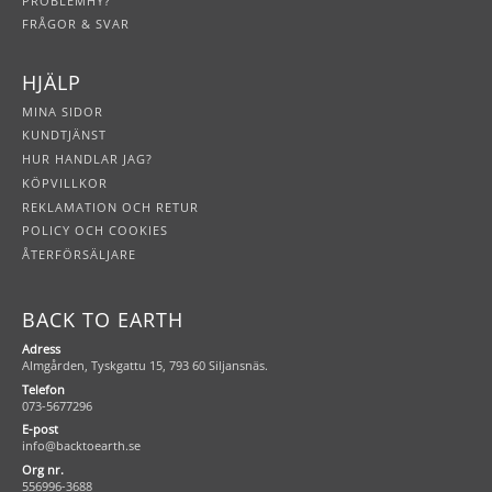
PROBLEMHY?
FRÅGOR & SVAR
HJÄLP
MINA SIDOR
KUNDTJÄNST
HUR HANDLAR JAG?
KÖPVILLKOR
REKLAMATION OCH RETUR
POLICY OCH COOKIES
ÅTERFÖRSÄLJARE
BACK TO EARTH
Adress
Almgården, Tyskgattu 15, 793 60 Siljansnäs.
Telefon
073-5677296
E-post
info@backtoearth.se
Org nr.
556996-3688