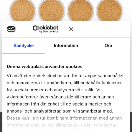
sommaren.
N9 passar dig som har en mörkare hudton.
NYANSER:
N-light är en ljusare foundation som passar dig med mycket
Samtycke
Information
Om
blek hudton.
N1 passar dig med mycket ljus hudton.
N2 passar dig med ljus hudton.
Denna webbplats använder cookies
N3 passar dig med neutral medium ton i hyn.
N4 passar dig med medium/brun ton i hyn.
Vi använder enhetsidentifierare för att anpassa innehållet
N5 passar dig som har en naturligt brun hudton.
och annonserna till användarna, tillhandahålla funktioner
N7 passar dig som har mycket pigment och lätt blir brun på
för sociala medier och analysera vår trafik. Vi
sommaren.
vidarebefordrar även sådana identifierare och annan
N9 passar dig som har en mörkare hudton.
information från din enhet till de sociala medier och
annons- och analysföretag som vi samarbetar med.
Dessa kan i sin tur kombinera informationen med annan
information som du har tillhandahållit eller som de har