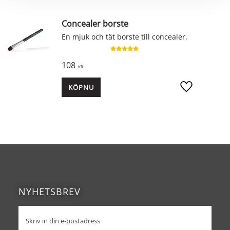
Concealer borste
En mjuk och tät borste till concealer.
108
KR
KÖP
Lägg till i fav
NYHETSBREV