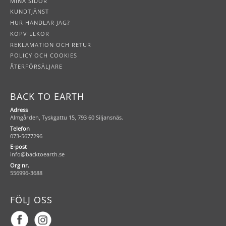
MINA SIDOR
KUNDTJÄNST
HUR HANDLAR JAG?
KÖPVILLKOR
REKLAMATION OCH RETUR
POLICY OCH COOKIES
ÅTERFÖRSÄLJARE
BACK TO EARTH
Adress
Almgården, Tyskgattu 15, 793 60 Siljansnäs.
Telefon
073-5677296
E-post
info@backtoearth.se
Org nr.
556996-3688
FÖLJ OSS