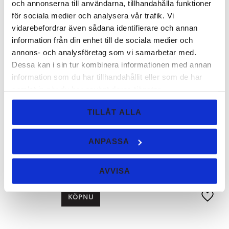
och annonserna till användarna, tillhandahålla funktioner
för sociala medier och analysera vår trafik. Vi
Perfekt
vidarebefordrar även sådana identifierare och annan
Jonna O.
information från din enhet till de sociala medier och
Bästa concealer jag testat! Håller hela dagen
annons- och analysföretag som vi samarbetar med.
Dessa kan i sin tur kombinera informationen med annan
information som du har tillhandahållit eller som de har
TIPS FRÅN BACK TO EARTH:
samlat in när du har använt deras tjänster.
Concealer Kit Medium
SPARA
24
%
TILLÅT ALLA
I Kitet ingår en 2 gr burk med concealer,
en extra 2 gr refillpåse och en borste. Allt
till ett mycket bra pris! (Ord 486 kr ,
paketpris 379 kr)!
ANPASSA
399
KR
AVVISA
526
KR
KÖP
Lägg ti