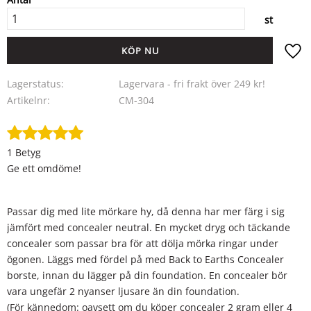
st
KÖP
Lägg ti
Lagerstatus
Lagervara - fri frakt över 249 kr!
Artikelnr
CM-304
1 Betyg
Ge ett omdöme!
Passar dig med lite mörkare hy, då denna har mer färg i sig
jämfört med concealer neutral. En mycket dryg och täckande
concealer som passar bra för att dölja mörka ringar under
ögonen. Läggs med fördel på med Back to Earths Concealer
borste, innan du lägger på din foundation. En concealer bör
vara ungefär 2 nyanser ljusare än din foundation.
(För kännedom: oavsett om du köper concealer 2 gram eller 4