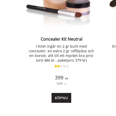
Concealer Kit Neutral
I Kitet ingår en 2 gr burk med
En
concealer, en extra 2 gr refillpåse och
en borste, allt till ett mycket bra pris!
(ord 486 kr , paketpris 379 kr)
399
KR
526
KR
KÖP