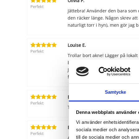
Olivia P.
Perfekt
Jättebra! Använder den bara som de
den räcker länge. Någon skrev att 
naturligt torr i hyn), men gör jag
Louise E.
Perfekt
Trollar bort akne! Lägger på loka
bra att jag inte trodde det förrän
Jättebra att kunna pröva nyans med
foundation fungerar bra för sig sjä
Samtycke
Erica S.
Perfekt
Täcker bra, ej heltäckande men är 
Denna webbplats använder 
Vi använder enhetsidentifierar
EMMA OLOFSDOTTER S.
sociala medier och analysera 
Perfekt
till de sociala medier och a
Applicerar denna ovanpå den gröna