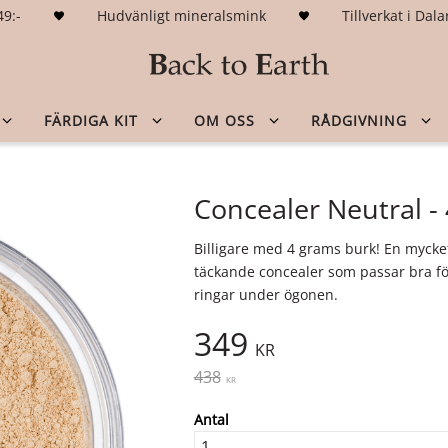
49:-
Hudvänligt mineralsmink
Tillverkat i Da
FÄRDIGA KIT
OM OSS
RÅDGIVNING
Concealer Neutral - 
Billigare med 4 grams burk! En mycke
täckande concealer som passar bra fö
ringar under ögonen.
Nedsatt pris:
349
KR
Ordinarie pris:
438
KR
Antal