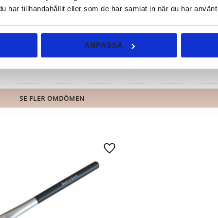
har tillhandahållit eller som de har samlat in när du har använt 
åse trodde jag aldrig att den skulle täcka mörka ringar runt ögone
ANPASSA
ar denna hur bra som helst och den täcker allt. Helt klart prisvärd 
SE FLER OMDÖMEN
riter
Lägg till i favoriter