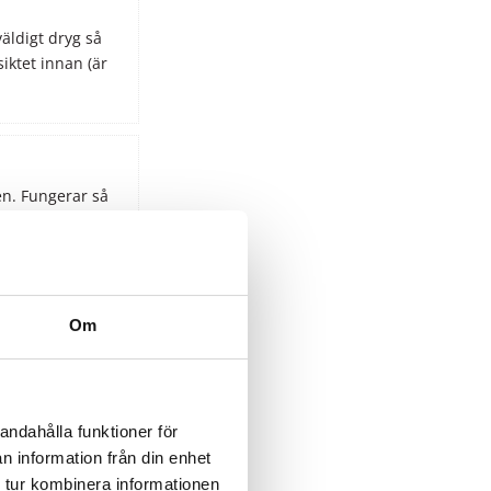
äldigt dryg så
iktet innan (är
en. Fungerar så
er snabbt!
 tycker att
Om
andahålla funktioner för
n information från din enhet
 tur kombinera informationen
. Funkar bra :-)