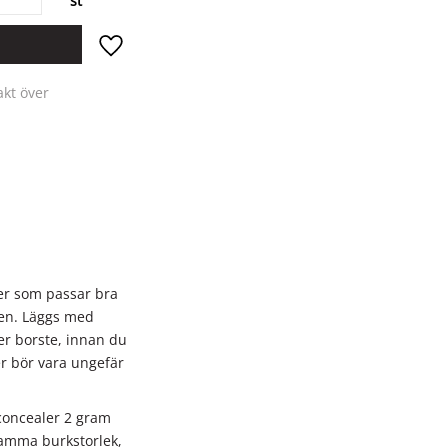
st
Lägg till i favoriter
akt över
er som passar bra
nen. Läggs med
er borste, innan du
r bör vara ungefär
concealer 2 gram
samma burkstorlek,