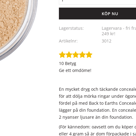
KÖP
Lagerstatus
Lagervara - fri fr
249 kr!
Artikelnr
3012
10 Betyg
Ge ett omdöme!
En mycket dryg och täckande conceal
för att dölja mörka ringar under ögo
fördel på med Back to Earths Conceal
lägger på din foundation. En conceale
2 nyanser ljusare än din foundation.
(För kännedom: oavsett om du köper 
eller 4 gram så är dom förpackade i 