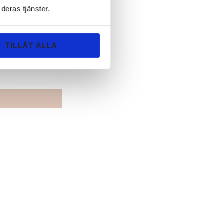
deras tjänster.
n, röda utslag
TILLÅT ALLA
på alla sätt och