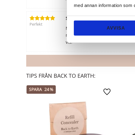
med annan information som du 
Sofie A.
Perfekt
När jag beställde denna som provp
AVVISA
m.m. Men till min förvånad så funk
vis!
TIPS FRÅN BACK TO EARTH:
SPARA
24
%
Lägg till i favo