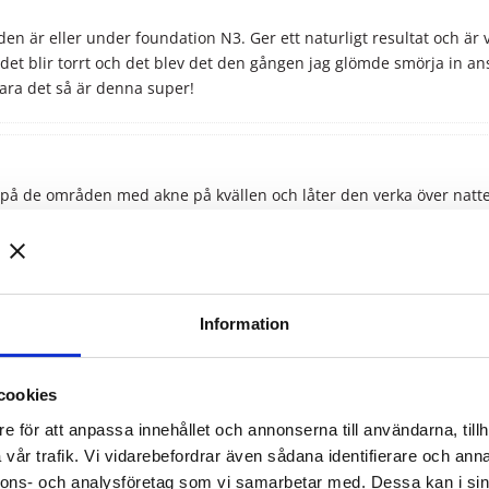
n är eller under foundation N3. Ger ett naturligt resultat och är v
det blir torrt och det blev det den gången jag glömde smörja in ans
 bara det så är denna super!
lt på de områden med akne på kvällen och låter den verka över natt
 jag testat flera ggr, även stora "inombordare" minskar och försvinn
 provpåse först. (Har inte testat under foundation än eftersom jag
lv)
Information
inte ute efter det då den naturliga looken är mig mer tilltalande.
cookies
e för att anpassa innehållet och annonserna till användarna, tillh
vår trafik. Vi vidarebefordrar även sådana identifierare och anna
nnons- och analysföretag som vi samarbetar med. Dessa kan i sin
 concealern för att neutralisera eller blandar med min foundation