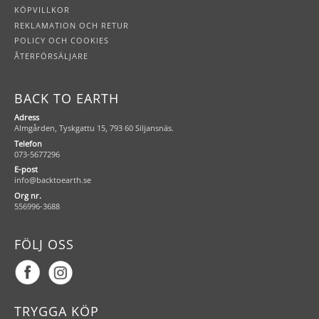
KÖPVILLKOR
REKLAMATION OCH RETUR
POLICY OCH COOKIES
ÅTERFÖRSÄLJARE
BACK TO EARTH
Adress
Almgården, Tyskgattu 15, 793 60 Siljansnäs.
Telefon
073-5677296
E-post
info@backtoearth.se
Org nr.
556996-3688
FÖLJ OSS
TRYGGA KÖP