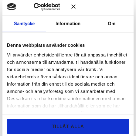
den jämnar ut.
Samtycke
Information
Om
Perfekt
Ann-Charlotte R.
Denna webbplats använder cookies
Rekommenderas! Bästa mineralfoundation - täcker mycket
fint. Passar också en snart 40 + hy :-). Har tidigare köpt från
Vi använder enhetsidentifierare för att anpassa innehållet
USA men det finns ingen anledning till detta längre nu när
och annonserna till användarna, tillhandahålla funktioner
jag hittat Back to Earth. Positivt med refill:er.
för sociala medier och analysera vår trafik. Vi
vidarebefordrar även sådana identifierare och annan
information från din enhet till de sociala medier och
TIPS FRÅN BACK TO EARTH:
annons- och analysföretag som vi samarbetar med.
Tygväska Back to Earth
Dessa kan i sin tur kombinera informationen med annan
Rymlig och rejäl tygväska med Back to
information som du har tillhandahållit eller som de har
Earth logo. Certifieringar: Bra Miljöval,
samlat in när du har använt deras tjänster.
GOTS och Fairtrade.
TILLÅT ALLA
159
KR