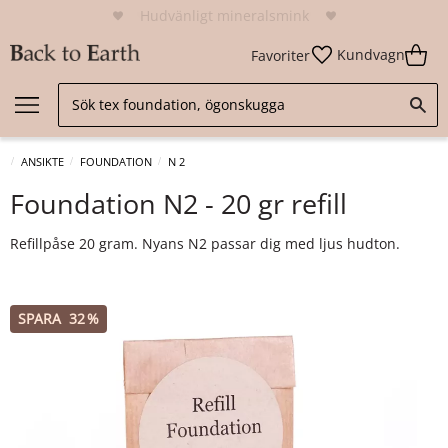
Hudvänligt mineralsmink
Kundvagn
Favoriter
ANSIKTE
FOUNDATION
N 2
Foundation N2 - 20 gr refill
Refillpåse 20 gram. Nyans N2 passar dig med ljus hudton.
SPARA
32
%