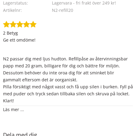
Lagerstatus
Lagervara - fri frakt över 249 kr!
Artikelnr
N2-refill20
2 Betyg
Ge ett omdöme!
N2 passar dig med ljus hudton. Refillpåse av återvinningsbar
papp med 20 gram, billigare för dig och bättre för miljön.
Dessutom behöver du inte oroa dig för att sminket blir
gammalt eftersom det är oorganiskt.
Pilla försiktigt med något vasst och få upp silen i burken. Fyll på
med puder och tryck sedan tillbaka silen och skruva på locket.
Klart!
Läs mer ...
En foundation används för att hålla en jämnare hudton. Den är
gjord av rena och naturliga mineraler och passar bra för alla
hudtyper, även för dig med acne och känslig hy, eftersom
produkterna inte täpper till huden utan låter den andas. Back
Dela med dig