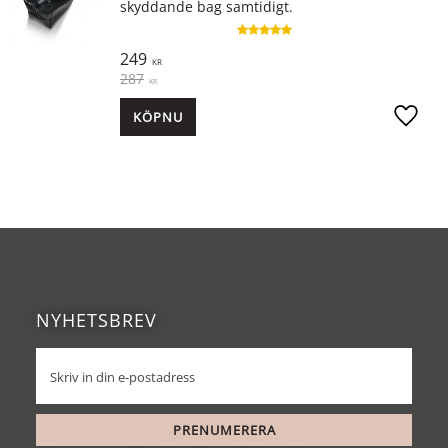
skyddande bag samtidigt.
249
KR
287
KR
KÖP
Lägg ti
NYHETSBREV
PRENUMERERA