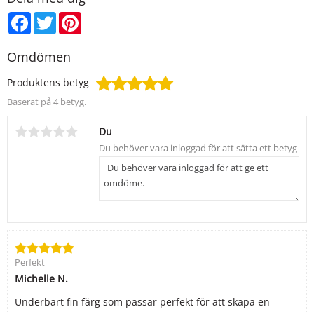
Produkterna innehåller EJ Bismuth Oxychloride, vilket är ett
ämne som många kan uppleva som irriterande för huden.
Facebook
Twitter
Pinterest
Omdömen
Produktens betyg
Baserat på 4 betyg.
Du
Perfekt
Michelle N.
Underbart fin färg som passar perfekt för att skapa en