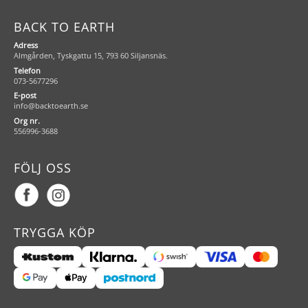
BACK TO EARTH
Adress
Almgården, Tyskgattu 15, 793 60 Siljansnäs.
Telefon
073-5677296
E-post
info@backtoearth.se
Org nr.
556996-3688
FÖLJ OSS
TRYGGA KÖP