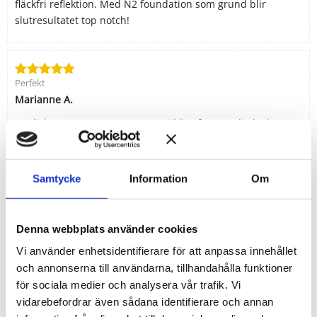
fläckfri reflektion. Med N2 foundation som grund blir
slutresultatet top notch!
Perfekt
Marianne A.
En diskret rosa ton som ger en väldigt fin naturlig look.
Perfekt till vardags och fest.
Samtycke
Information
Om
Perfekt
Hanna A.
Denna webbplats använder cookies
Perfekt konsistens! Jättefin rosa ton, men blir väldigt diskret
Vi använder enhetsidentifierare för att anpassa innehållet
och naturligt och syns inte mycket ens på mig som är ljus.
och annonserna till användarna, tillhandahålla funktioner
för sociala medier och analysera vår trafik. Vi
vidarebefordrar även sådana identifierare och annan