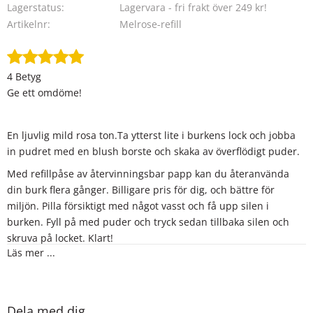
Lagerstatus
Lagervara - fri frakt över 249 kr!
Artikelnr
Melrose-refill
4 Betyg
Ge ett omdöme!
En ljuvlig mild rosa ton.Ta ytterst lite i burkens lock och jobba
in pudret med en blush borste och skaka av överflödigt puder.
Med refillpåse av återvinningsbar papp kan du återanvända
din burk flera gånger. Billigare pris för dig, och bättre för
miljön. Pilla försiktigt med något vasst och få upp silen i
burken. Fyll på med puder och tryck sedan tillbaka silen och
skruva på locket. Klart!
Läs mer ...
Innehåller:
Mica, Titandioxid, Iron Oxide.
CI 77019, Cl 77891, Cl 77491
Dela med dig