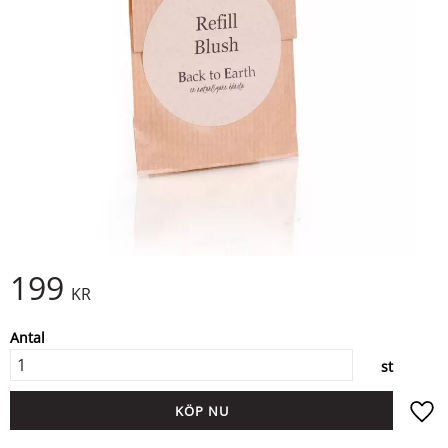
199
KR
Antal
st
KÖP
Lägg ti