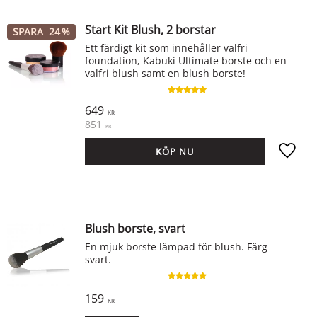
Start Kit Blush, 2 borstar
SPARA
24
%
Ett färdigt kit som innehåller valfri
foundation, Kabuki Ultimate borste och en
valfri blush samt en blush borste!
649
KR
851
KR
Lägg ti
Blush borste, svart
En mjuk borste lämpad för blush. Färg
svart.
159
KR