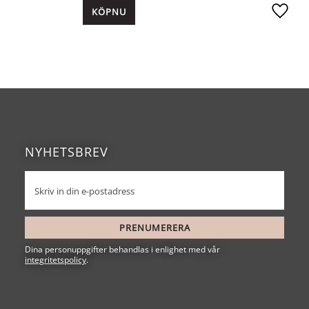
KÖP
Lägg ti
NYHETSBREV
PRENUMERERA
Dina personuppgifter behandlas i enlighet med vår
integritetspolicy
.