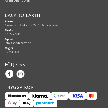
ÅTERFÖRSÄLJARE
BACK TO EARTH
Adress
Almgården, Tyskgattu 15, 793 60 Siljansnäs.
Telefon
073-5677296
E-post
info@backtoearth.se
Org nr.
556996-3688
FÖLJ OSS
TRYGGA KÖP