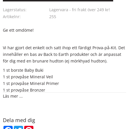
Lägg ti
Lagerstatus
Lagervara - fri frakt över 249 kr!
Artikelnr
255
Ge ett omdöme!
Vi har gjort det enkelt och satt ihop ett färdigt Prova-på-Kit. Det
innehåller en bas av Back to Earth produkter och är anpassat
för dig med en brunare hudton (ej mörkhyad hudton).
1 st borste Baby Buki
1 st provpåse Mineral Veil
1 st provpåse Mineral Primer
1 st provpåse Bronzer
Läs mer ...
1 st provpåse Foundation N5
1 st provpåse Foundation N7
1 st provpåse Foundation N9
1 st provpåse Blush Blossom
Dela med dig
1 st provpåse Blush Auburn
Facebook
Twitter
Pinterest