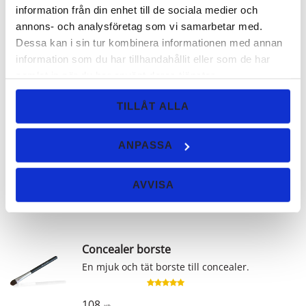
KÖP
Lägg ti
information från din enhet till de sociala medier och
annons- och analysföretag som vi samarbetar med.
Dessa kan i sin tur kombinera informationen med annan
information som du har tillhandahållit eller som de har
samlat in när du har använt deras tjänster.
Blush borste, svart
En mjuk borste lämpad för blush. Färg
TILLÅT ALLA
svart.
159
ANPASSA
KR
KÖP
Lägg ti
AVVISA
Concealer borste
En mjuk och tät borste till concealer.
108