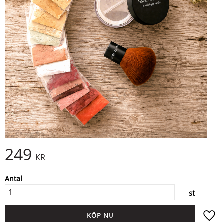
249
KR
Antal
st
KÖP