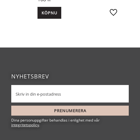
KR
KÖP
Lägg till i fav
NYHETSBREV
PRENUMERERA
Dina personuppgifter behandlas i enlighet med vår
integritetspolicy
.