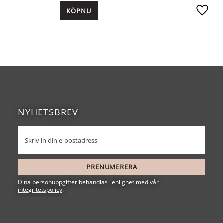
KÖP
Lägg ti
NYHETSBREV
PRENUMERERA
Dina personuppgifter behandlas i enlighet med vår
integritetspolicy
.