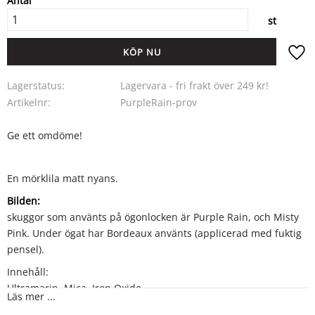
Antal
st
KÖP
Lägg ti
Lagerstatus
Lagervara - fri frakt över 249 kr!
Artikelnr
PurpleRain-prov
Ge ett omdöme!
En mörklila matt nyans.
Bilden:
skuggor som använts på ögonlocken är Purple Rain, och Misty
Pink. Under ögat har Bordeaux använts (applicerad med fuktig
pensel).
Innehåll:
Ultramarin, Mica, Iron Oxide
Läs mer ...
Cl 77007, Cl 77019, Cl 77491