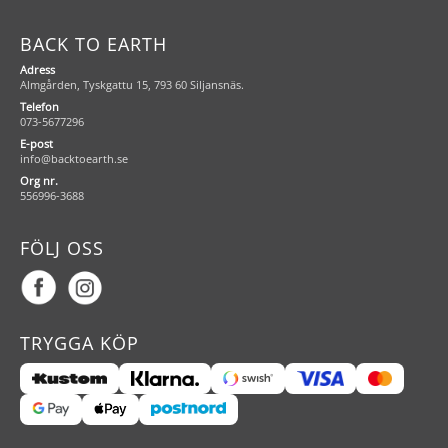
BACK TO EARTH
Adress
Almgården, Tyskgattu 15, 793 60 Siljansnäs.
Telefon
073-5677296
E-post
info@backtoearth.se
Org nr.
556996-3688
FÖLJ OSS
TRYGGA KÖP