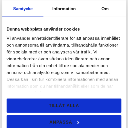
vill prova först. En röd/rosa skimrande
Samtycke
Information
Om
nyans.
10
KR
Denna webbplats använder cookies
KÖP
Vi använder enhetsidentifierare för att anpassa innehållet
Lägg ti
och annonserna till användarna, tillhandahålla funktioner
för sociala medier och analysera vår trafik. Vi
vidarebefordrar även sådana identifierare och annan
information från din enhet till de sociala medier och
Eyeliner/Shadow borste
annons- och analysföretag som vi samarbetar med.
Två borstar i en. Passar för både
Dessa kan i sin tur kombinera informationen med annan
ögonskugga och eyeliner.
information som du har tillhandahållit eller som de har
samlat in när du har använt deras tjänster.
108
KR
TILLÅT ALLA
KÖP
Lägg ti
ANPASSA