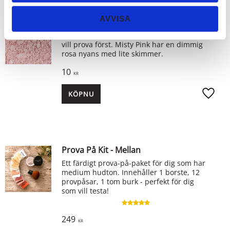
AVVISA
Misty Pink provpåse
Provpåse - ett bra alternativ för dig som
vill prova först. Misty Pink har en dimmig
rosa nyans med lite skimmer.
10
KR
KÖP
Lägg ti
Prova På Kit - Mellan
Ett färdigt prova-på-paket för dig som har
medium hudton. Innehåller 1 borste, 12
provpåsar, 1 tom burk - perfekt för dig
som vill testa!
249
KR