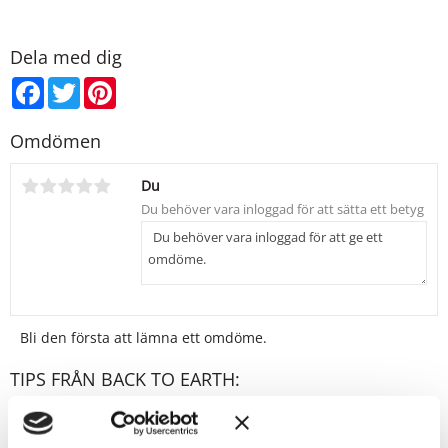
Produkterna innehåller EJ Bismuth Oxychloride, vilket är ett
ämne som många kan uppleva som irriterande för huden.
Dela med dig
Facebook
Twitter
Pinterest
Omdömen
Du
Bli den första att lämna ett omdöme.
TIPS FRÅN BACK TO EARTH:
Bordeaux provpåse
Provpåse - ett bra alternativ för dig som