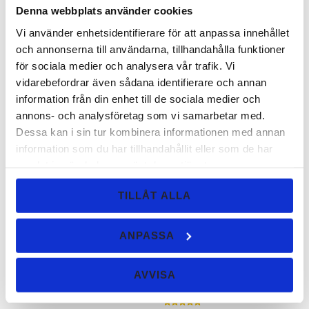
Denna webbplats använder cookies
Lägg ti
Vi använder enhetsidentifierare för att anpassa innehållet
och annonserna till användarna, tillhandahålla funktioner
för sociala medier och analysera vår trafik. Vi
Eyeliner/Shadow borste
vidarebefordrar även sådana identifierare och annan
information från din enhet till de sociala medier och
Två borstar i en. Passar för både
ögonskugga och eyeliner.
annons- och analysföretag som vi samarbetar med.
Dessa kan i sin tur kombinera informationen med annan
information som du har tillhandahållit eller som de har
108
KR
samlat in när du har använt deras tjänster.
KÖP
Lägg ti
TILLÅT ALLA
ANPASSA
Misty Pink, burk 1 gr
En ögonskugga i dimmig rosa nyans med
AVVISA
lite skimmer.