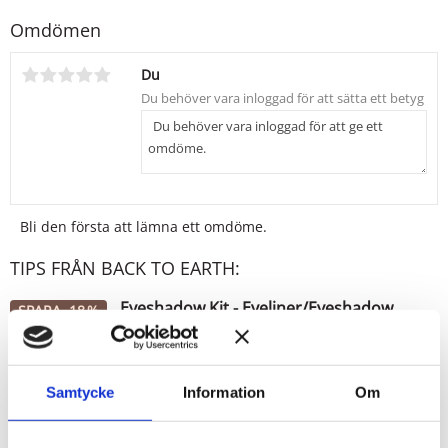
Omdömen
Du
Innehåll:
Ultramarin, Mica, Iron Oxide
Cl 77007, Cl 77019, Cl 77491
Bli den första att lämna ett omdöme.
Produkterna innehåller EJ Bismuth Oxychloride, vilket är ett
TIPS FRÅN BACK TO EARTH:
ämne som många kan uppleva som irriterande för huden.
Eyeshadow Kit - Eyeliner/Eyeshadow
SPARA
18
%
borste
Kit med 2 valfria ögonskuggor inkl. en
Eyeshadow/Eyeliner borste!
Samtycke
Information
Om
299
KR
366
KR