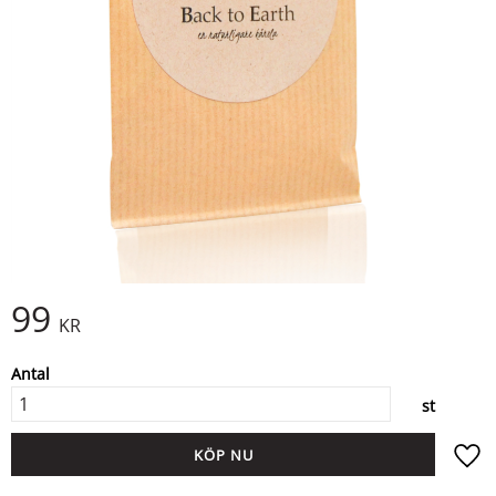
99
KR
Antal
st
KÖP
Lägg ti