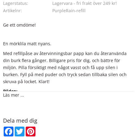
Lagerstatus
Lagervara - fri frakt över 249 kr!
Artikelnr
PurpleRain-refill
Ge ett omdöme!
En mörklila matt nyans.
Med refillpåse av återvinningsbar papp kan du återanvända
din burk flera gånger. Billigare pris för dig, och bättre för
miljön. Pilla försiktigt med något vasst och få upp silen i
burken. Fyll på med puder och tryck sedan tillbaka silen och
skruva på locket. Klart!
Bilden:
Läs mer ...
skuggor som använts på ögonlocken är Purple Rain, och Misty
Pink. Under ögat har Bordeaux använts (applicerad med fuktig
pensel).
Dela med dig
Facebook
Twitter
Pinterest