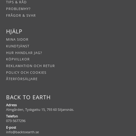
TIPS & RÅD
PROBLEMHY?
FRÅGOR & SVAR
HJÄLP
MINA SIDOR
KUNDTJÄNST
HUR HANDLAR JAG?
KÖPVILLKOR
REKLAMATION OCH RETUR
POLICY OCH COOKIES
ÅTERFÖRSÄLJARE
BACK TO EARTH
Adress
Almgården, Tyskgattu 15, 793 60 Siljansnäs.
Telefon
073-5677296
E-post
info@backtoearth.se