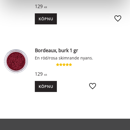
129
KR
KÖP
Lägg ti
Bordeaux, burk 1 gr
En röd/rosa skimrande nyans.
129
KR
KÖP
Lägg till i favoriter