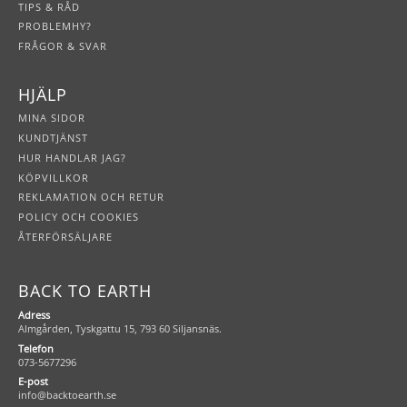
TIPS & RÅD
PROBLEMHY?
FRÅGOR & SVAR
HJÄLP
MINA SIDOR
KUNDTJÄNST
HUR HANDLAR JAG?
KÖPVILLKOR
REKLAMATION OCH RETUR
POLICY OCH COOKIES
ÅTERFÖRSÄLJARE
BACK TO EARTH
Adress
Almgården, Tyskgattu 15, 793 60 Siljansnäs.
Telefon
073-5677296
E-post
info@backtoearth.se