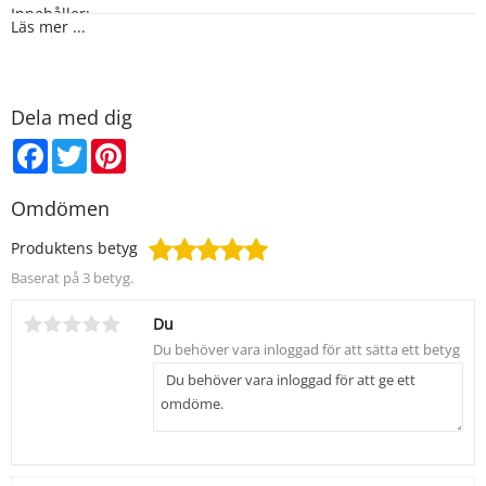
Innehåller:
Läs mer ...
Mica, Iron Oxide
CI 77019, CI 77491, CI 77499
Produkterna innehåller EJ Bismuth Oxychloride, vilket är ett
Dela med dig
ämne som många kan uppleva som irriterande för huden.
Facebook
Twitter
Pinterest
Omdömen
Produktens betyg
Baserat på 3 betyg.
Du