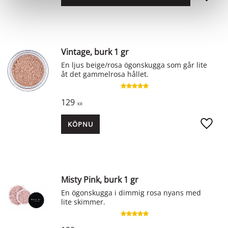
Lägg ti
Vintage, burk 1 gr
En ljus beige/rosa ögonskugga som går lite
åt det gammelrosa hållet.
129
KR
KÖP
Lägg ti
Misty Pink, burk 1 gr
En ögonskugga i dimmig rosa nyans med
lite skimmer.