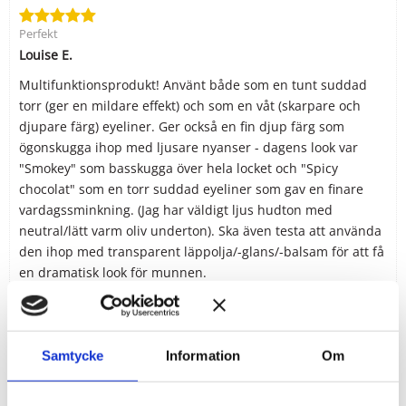
Perfekt
Louise E.
Multifunktionsprodukt! Använt både som en tunt suddad
torr (ger en mildare effekt) och som en våt (skarpare och
djupare färg) eyeliner. Ger också en fin djup färg som
ögonskugga ihop med ljusare nyanser - dagens look var
"Smokey" som basskugga över hela locket och "Spicy
chocolat" som en torr suddad eyeliner som gav en finare
vardagssminkning. (Jag har väldigt ljus hudton med
neutral/lätt varm oliv underton). Ska även testa att använda
den ihop med transparent läppolja/-glans/-balsam för att få
en dramatisk look för munnen.
Perfekt
Samtycke
Information
Om
Marie S.
Jättefin färg! Sitter bra.