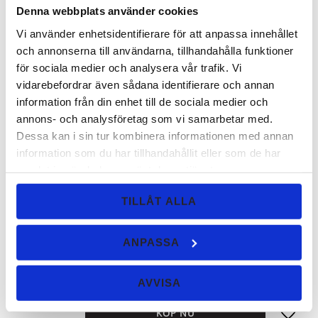
Denna webbplats använder cookies
Vi använder enhetsidentifierare för att anpassa innehållet
och annonserna till användarna, tillhandahålla funktioner
Perfekt
för sociala medier och analysera vår trafik. Vi
Ida J.
vidarebefordrar även sådana identifierare och annan
Fick en provpåse med den här och den är så underbar! Har
information från din enhet till de sociala medier och
provat både som ögonskugga och eyeliner. Den blir lite
annons- och analysföretag som vi samarbetar med.
guldig. Älskar den!
Dessa kan i sin tur kombinera informationen med annan
information som du har tillhandahållit eller som de har
samlat in när du har använt deras tjänster.
TIPS FRÅN BACK TO EARTH:
TILLÅT ALLA
Eyeshadow Kit - Eyeliner/Eyeshadow
SPARA
18
%
borste
Kit med 2 valfria ögonskuggor inkl. en
ANPASSA
Eyeshadow/Eyeliner borste!
299
KR
AVVISA
366
KR