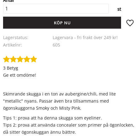
Antal
st
KÖP
Lägg ti
Lagerstatus
Lagervara - fri frakt över 249 kr!
Artikelnr
605
3 Betyg
Ge ett omdöme!
Skimrande skugga i en ton av aubergine/chili, med lite
"metallic" nyans. Passar även bra tillsammans med
ögonskuggorna Smoky och Misty Pink.
Tips 1: prova att ha denna skugga som eyeliner.
Tips 2: prova att använda concealer som primer på ögonlocken,
då sitter ögonskuggan ännu bättre.