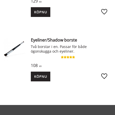
129
KR
KÖP
Lägg ti
Eyeliner/Shadow borste
Två borstar i en. Passar för både
ögonskugga och eyeliner.
108
KR
KÖP
Lägg ti