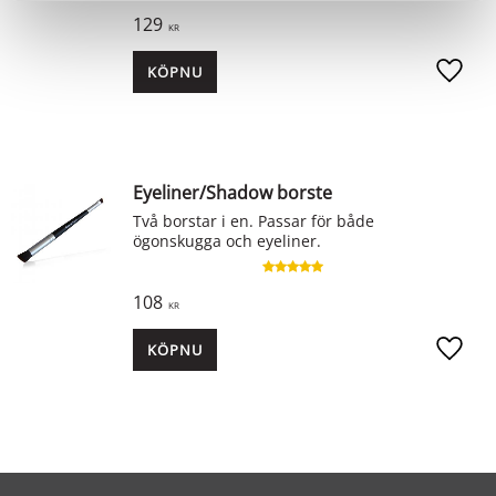
129
KR
KÖP
Lägg ti
Eyeliner/Shadow borste
Två borstar i en. Passar för både
ögonskugga och eyeliner.
108
KR
KÖP
Lägg ti