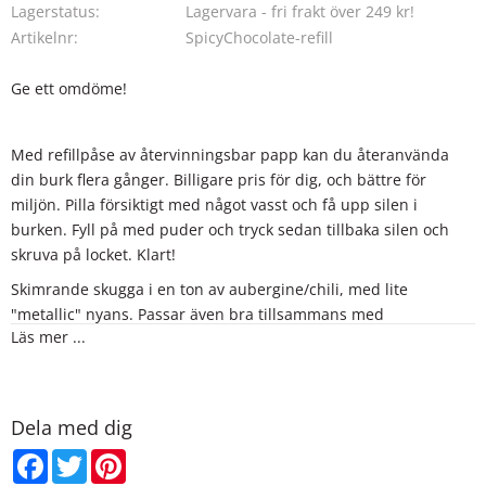
Lagerstatus
Lagervara - fri frakt över 249 kr!
Artikelnr
SpicyChocolate-refill
Ge ett omdöme!
Med refillpåse av återvinningsbar papp kan du återanvända
din burk flera gånger. Billigare pris för dig, och bättre för
miljön. Pilla försiktigt med något vasst och få upp silen i
burken. Fyll på med puder och tryck sedan tillbaka silen och
skruva på locket. Klart!
Skimrande skugga i en ton av aubergine/chili, med lite
"metallic" nyans. Passar även bra tillsammans med
Läs mer ...
ögonskuggorna Smoky och Misty Pink.
Tips 1: prova att ha denna skugga som eyeliner.
Tips 2: prova att använda concealer som primer på ögonlocken,
då sitter ögonskuggan ännu bättre.
Dela med dig
Innehåller:
Facebook
Twitter
Pinterest
Mica, Iron Oxide