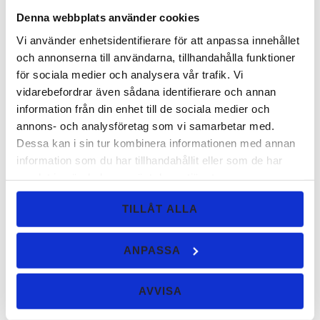
Lägg ti
Denna webbplats använder cookies
Vi använder enhetsidentifierare för att anpassa innehållet
och annonserna till användarna, tillhandahålla funktioner
för sociala medier och analysera vår trafik. Vi
Vintage, burk 1 gr
vidarebefordrar även sådana identifierare och annan
En ljus beige/rosa ögonskugga som går lite
information från din enhet till de sociala medier och
åt det gammelrosa hållet.
annons- och analysföretag som vi samarbetar med.
Dessa kan i sin tur kombinera informationen med annan
129
information som du har tillhandahållit eller som de har
KR
samlat in när du har använt deras tjänster.
KÖP
Lägg ti
TILLÅT ALLA
ANPASSA
Misty Pink, burk 1 gr
En ögonskugga i dimmig rosa nyans med
AVVISA
lite skimmer.