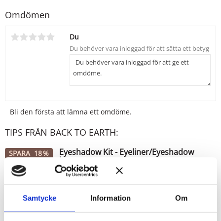
CI 77019, CI 77491, CI 77499
Omdömen
Produkterna innehåller EJ Bismuth Oxychloride, vilket är ett
ämne som många kan uppleva som irriterande för huden.
Du
Bli den första att lämna ett omdöme.
TIPS FRÅN BACK TO EARTH:
Eyeshadow Kit - Eyeliner/Eyeshadow
SPARA
18
%
borste
Kit med 2 valfria ögonskuggor inkl. en
Eyeshadow/Eyeliner borste!
299
Samtycke
Information
Om
KR
366
KR