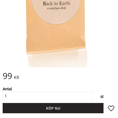
99
KR
Antal
st
KÖP
Lägg ti