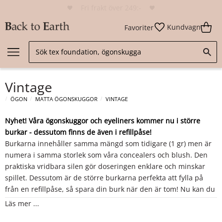
Hudvänligt mineralsmink
Fri frakt över 249:-
Kundvagn
Favoriter
Vintage
ÖGON
MATTA ÖGONSKUGGOR
VINTAGE
Nyhet! Våra ögonskuggor och eyeliners kommer nu i större
burkar - dessutom finns de även i refillpåse!
Burkarna innehåller samma mängd som tidigare (1 gr) men är
numera i samma storlek som våra concealers och blush. Den
praktiska vridbara silen gör doseringen enklare och minskar
spillet. Dessutom är de större burkarna perfekta att fylla på
från en refillpåse, så spara din burk när den är tom! Nu kan du
köpa ögonskugga på refill och använda din burk om och om
Läs mer ...
igen – bra för både dig och miljön!