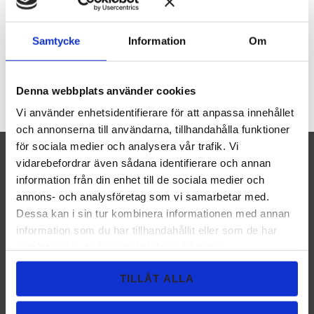
vill byta ut din gamla, eller fylla på med
refill. Burken rymmer max 4 gram.
Samtycke
Information
Om
29
KR
KÖP
Denna webbplats använder cookies
Lägg ti
Vi använder enhetsidentifierare för att anpassa innehållet
och annonserna till användarna, tillhandahålla funktioner
för sociala medier och analysera vår trafik. Vi
vidarebefordrar även sådana identifierare och annan
information från din enhet till de sociala medier och
NYHETSBREV
annons- och analysföretag som vi samarbetar med.
Dessa kan i sin tur kombinera informationen med annan
information som du har tillhandahållit eller som de har
samlat in när du har använt deras tjänster.
PRENUMERERA
TILLÅT ALLA
Dina personuppgifter behandlas i enlighet med vår
integritetspolicy
.