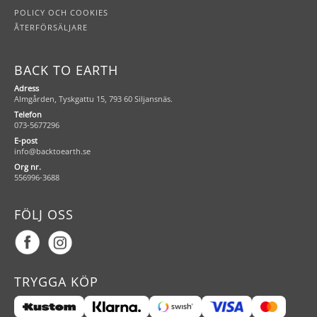
POLICY OCH COOKIES
ÅTERFÖRSÄLJARE
BACK TO EARTH
Adress
Almgården, Tyskgattu 15, 793 60 Siljansnäs.
Telefon
073-5677296
E-post
info@backtoearth.se
Org nr.
556996-3688
FÖLJ OSS
TRYGGA KÖP