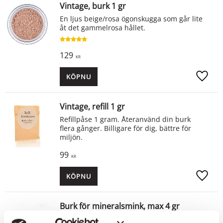
Vintage, burk 1 gr
En ljus beige/rosa ögonskugga som går lite
åt det gammelrosa hållet.
129
KR
KÖP
Lägg ti
Vintage, refill 1 gr
Refillpåse 1 gram. Återanvänd din burk
flera gånger. Billigare för dig, bättre för
miljön.
99
KR
KÖP
Lägg ti
Burk för mineralsmink, max 4 gr
Mellanstor tomburk av plast för dig som