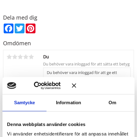
Produkterna innehåller EJ Bismuth Oxychloride, vilket är ett
ämne som många kan uppleva som irriterande för huden.
Dela med dig
Facebook
Twitter
Pinterest
Omdömen
Du
Samtycke
Information
Om
Bli den första att lämna ett omdöme.
TIPS FRÅN BACK TO EARTH:
Denna webbplats använder cookies
Eyeliner/Shadow borste
Vi använder enhetsidentifierare för att anpassa innehållet
Två borstar i en. Passar för både