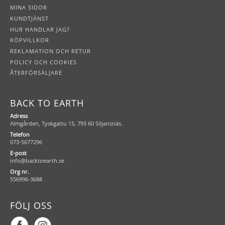
MINA SIDOR
KUNDTJÄNST
HUR HANDLAR JAG?
KÖPVILLKOR
REKLAMATION OCH RETUR
POLICY OCH COOKIES
ÅTERFÖRSÄLJARE
BACK TO EARTH
Adress
Almgården, Tyskgattu 15, 793 60 Siljansnäs.
Telefon
073-5677296
E-post
info@backtoearth.se
Org nr.
556996-3688
FÖLJ OSS