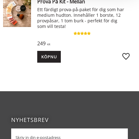
Prova På Kit - Mellan
Ett färdigt prova-på-paket för dig som har
medium hudton. Innehåller 1 borste, 12
provpåsar, 1 tom burk - perfekt för dig
som vill testa!
249
KR
KÖP
Lägg ti
NYHETSBREV