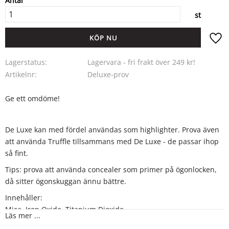
Antal
st
KÖP
Lägg ti
Lagerstatus
Lagervara - fri frakt över 249 kr!
Artikelnr
Deluxe-prov
Ge ett omdöme!
De Luxe kan med fördel användas som highlighter. Prova även
att använda Truffle tillsammans med De Luxe - de passar ihop
så fint.
Tips: prova att använda concealer som primer på ögonlocken,
då sitter ögonskuggan ännu bättre.
Innehåller:
Mica, Iron Oxide, Titanium Dioxide
Läs mer ...
CI 77019, CI 77491, CI 77891