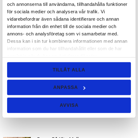
och annonserna till användarna, tillhandahålla funktioner
ögonskugga och eyeliner.
för sociala medier och analysera vår trafik. Vi
vidarebefordrar även sådana identifierare och annan
108
KR
information från din enhet till de sociala medier och
annons- och analysföretag som vi samarbetar med.
KÖP
Lägg ti
Dessa kan i sin tur kombinera informationen med annan
information som du har tillhandahållit eller som de har
samlat in när du har använt deras tjänster.
Truffle provpåse
TILLÅT ALLA
Provpåse - ett bra alternativ för dig som
vill prova först. En glittrande bronsfärg.
ANPASSA
10
KR
AVVISA
KÖP
Lägg ti