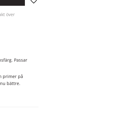
Lägg till i favoriter
akt över
nsfärg. Passar
m primer på
nu bättre.
chloride, vilket är
irriterande för