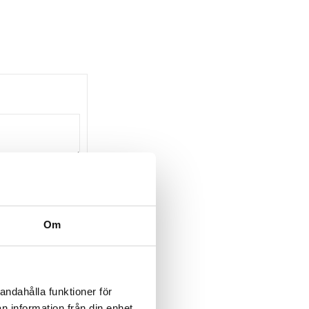
Om
Lägg till i favoriter
andahålla funktioner för
n information från din enhet