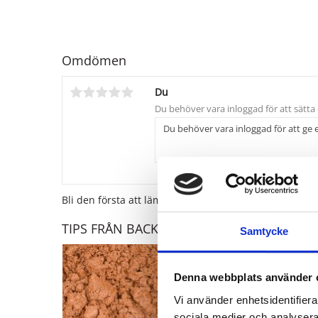
Omdömen
Du
Bli den första att lämna ett omdöme.
TIPS FRÅN BACK TO EARTH:
Samtycke
Lägg till i favo
Denna webbplats använder 
Vi använder enhetsidentifierar
sociala medier och analysera 