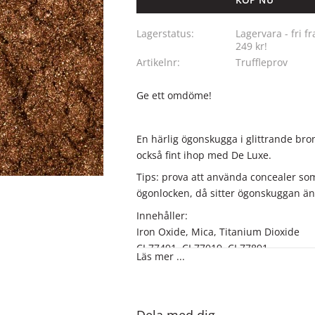
Lagerstatus
Lagervara - fri fr
249 kr!
Artikelnr
Truffleprov
Ge ett omdöme!
En härlig ögonskugga i glittrande bro
också fint ihop med De Luxe.
Tips: prova att använda concealer so
ögonlocken, då sitter ögonskuggan än
Innehåller:
Iron Oxide, Mica, Titanium Dioxide
CI 77491, CI 77019, CI 77891
Läs mer ...
Produkterna innehåller EJ Bismuth Oxy
ett ämne som många kan uppleva som 
huden.