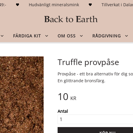
49:-
Hudvänligt mineralsmink
Tillverkat i Da
FÄRDIGA KIT
OM OSS
RÅDGIVNING
Truffle provpåse
Provpåse - ett bra alternativ för dig so
En glittrande bronsfärg.
10
KR
Antal
KÖP