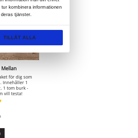
 tur kombinera informationen
deras tjänster.
TILLÅT ALLA
- Mellan
aket för dig som
 Innehåller 1
, 1 tom burk -
 vill testa!
R