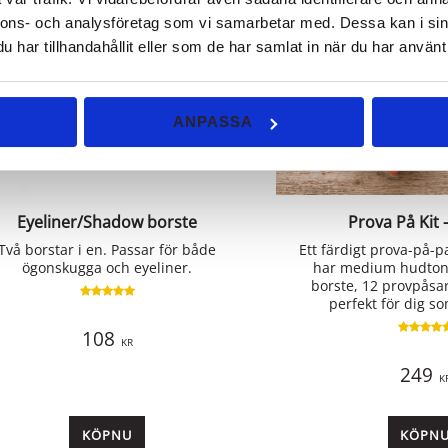
nnons- och analysföretag som vi samarbetar med. Dessa kan i sin
har tillhandahållit eller som de har samlat in när du har använt 
ANPASSA
Eyeliner/Shadow borste
Prova På Kit 
Två borstar i en. Passar för både
Ett färdigt prova-på-p
ögonskugga och eyeliner.
har medium hudton.
borste, 12 provpåsar
perfekt för dig som
108
KR
249
K
KÖP
KÖP